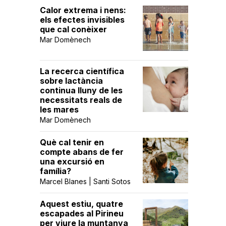
Calor extrema i nens:
els efectes invisibles
que cal conèixer
Mar Domènech
La recerca científica
sobre lactància
continua lluny de les
necessitats reals de
les mares
Mar Domènech
Què cal tenir en
compte abans de fer
una excursió en
família?
Marcel Blanes | Santi Sotos
Aquest estiu, quatre
escapades al Pirineu
per viure la muntanya