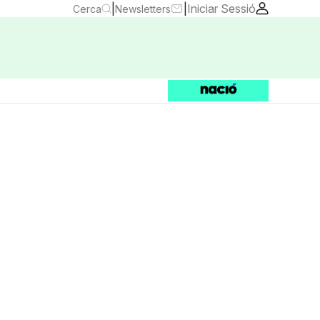
|
|
Iniciar Sessió
Cerca
Newsletters