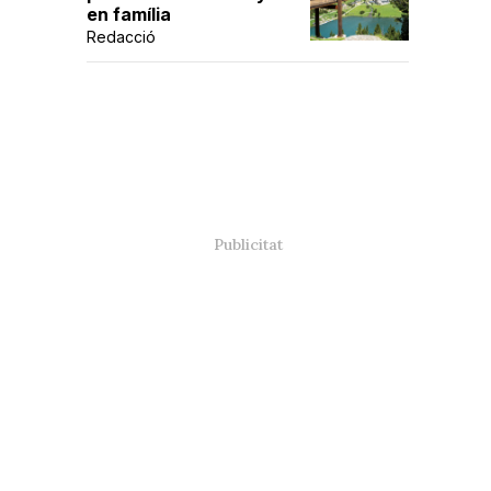
en família
Redacció