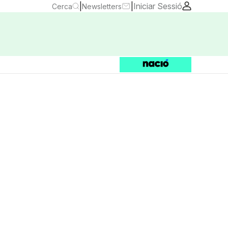
|
|
Iniciar Sessió
Cerca
Newsletters