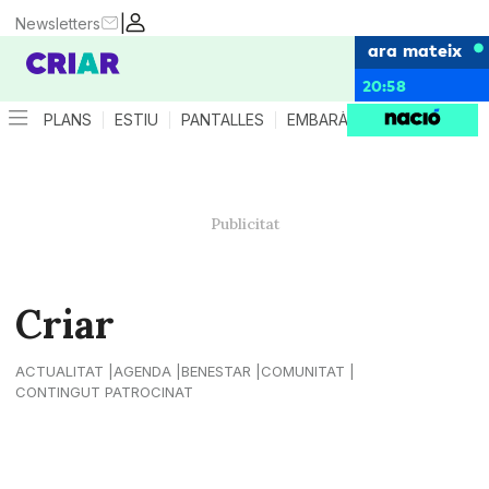
|
Newsletters
ara mateix
20:58
PLANS
ESTIU
PANTALLES
EMBARÀS
CRIANÇA
ES
Criar
ACTUALITAT
AGENDA
BENESTAR
COMUNITAT
CONTINGUT PATROCINAT