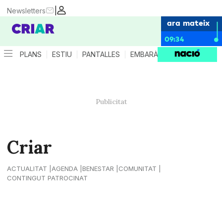
|
Newsletters
ara mateix
09:34
PLANS
ESTIU
PANTALLES
EMBARÀS
CRIANÇA
ES
Criar
ACTUALITAT
AGENDA
BENESTAR
COMUNITAT
CONTINGUT PATROCINAT