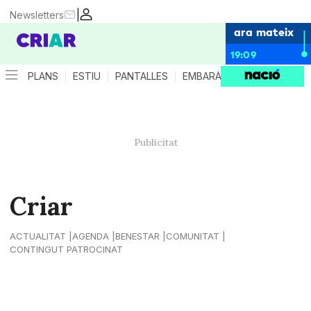
|
Newsletters
ara mateix
19:09
PLANS
ESTIU
PANTALLES
EMBARÀS
CRIANÇA
ES
Criar
ACTUALITAT
AGENDA
BENESTAR
COMUNITAT
CONTINGUT PATROCINAT