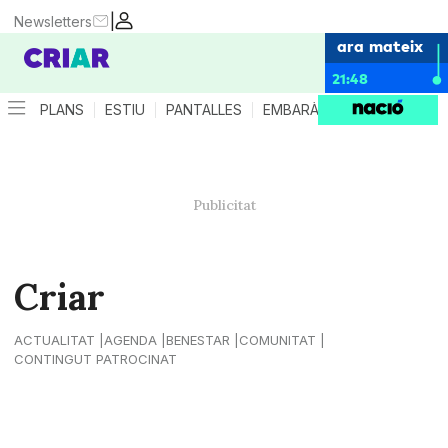
|
Newsletters
ara mateix
21:48
PLANS
ESTIU
PANTALLES
EMBARÀS
CRIANÇA
ES
Criar
ACTUALITAT
AGENDA
BENESTAR
COMUNITAT
CONTINGUT PATROCINAT