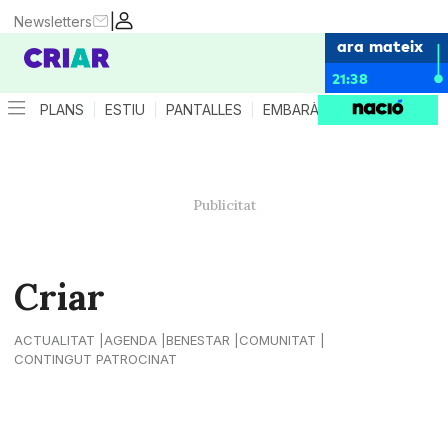
|
Newsletters
ara mateix
21:38
PLANS
ESTIU
PANTALLES
EMBARÀS
CRIANÇA
ES
Criar
ACTUALITAT
AGENDA
BENESTAR
COMUNITAT
CONTINGUT PATROCINAT