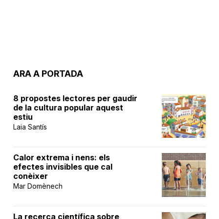
ARA A PORTADA
8 propostes lectores per gaudir
de la cultura popular aquest
estiu
Laia Santís
Calor extrema i nens: els
efectes invisibles que cal
conèixer
Mar Domènech
La recerca científica sobre