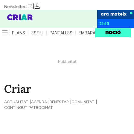
|
Newsletters
ara mateix
21:13
PLANS
ESTIU
PANTALLES
EMBARÀS
CRIANÇA
ES
Criar
ACTUALITAT
AGENDA
BENESTAR
COMUNITAT
CONTINGUT PATROCINAT