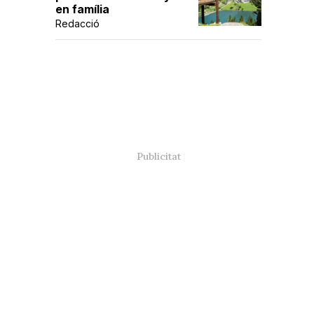
en família
Redacció