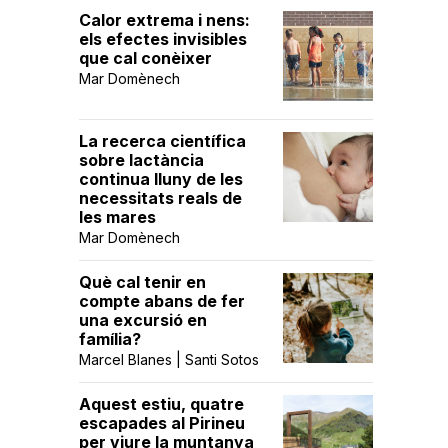
Calor extrema i nens:
els efectes invisibles
que cal conèixer
Mar Domènech
La recerca científica
sobre lactància
continua lluny de les
necessitats reals de
les mares
Mar Domènech
Què cal tenir en
compte abans de fer
una excursió en
família?
Marcel Blanes | Santi Sotos
Aquest estiu, quatre
escapades al Pirineu
per viure la muntanya