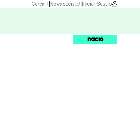
|
|
Iniciar Sessió
Cerca
Newsletters