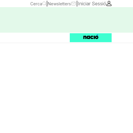
|
|
Iniciar Sessió
Cerca
Newsletters