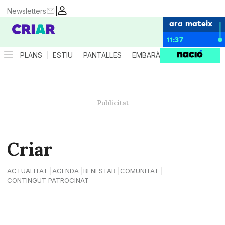
|
Newsletters
ara mateix
11:37
PLANS
ESTIU
PANTALLES
EMBARÀS
CRIANÇA
ES
Criar
ACTUALITAT
AGENDA
BENESTAR
COMUNITAT
CONTINGUT PATROCINAT