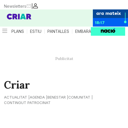
|
Newsletters
ara mateix
18:17
PLANS
ESTIU
PANTALLES
EMBARÀS
CRIANÇA
ES
Criar
ACTUALITAT
AGENDA
BENESTAR
COMUNITAT
CONTINGUT PATROCINAT