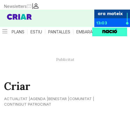
|
Newsletters
ara mateix
13:03
PLANS
ESTIU
PANTALLES
EMBARÀS
CRIANÇA
ES
Criar
ACTUALITAT
AGENDA
BENESTAR
COMUNITAT
CONTINGUT PATROCINAT