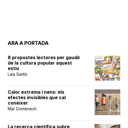
ARA A PORTADA
8 propostes lectores per gaudir
de la cultura popular aquest
estiu
Laia Santís
Calor extrema i nens: els
efectes invisibles que cal
conèixer
Mar Domènech
La recerca científica sobre