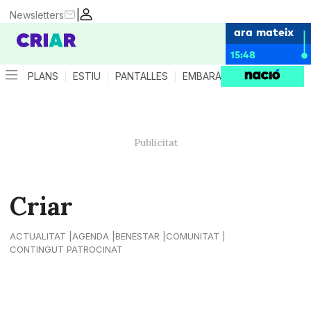
|
Newsletters
ara mateix
15:48
PLANS
ESTIU
PANTALLES
EMBARÀS
CRIANÇA
ES
Criar
ACTUALITAT
AGENDA
BENESTAR
COMUNITAT
CONTINGUT PATROCINAT