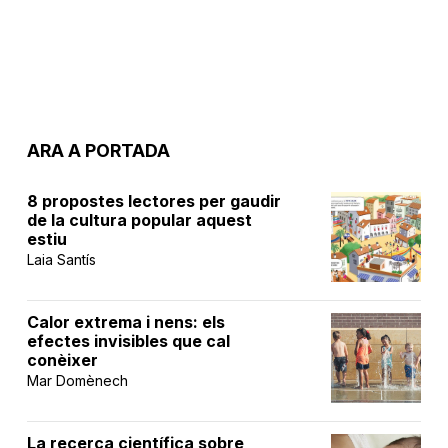
ARA A PORTADA
8 propostes lectores per gaudir
de la cultura popular aquest
estiu
Laia Santís
Calor extrema i nens: els
efectes invisibles que cal
conèixer
Mar Domènech
La recerca científica sobre