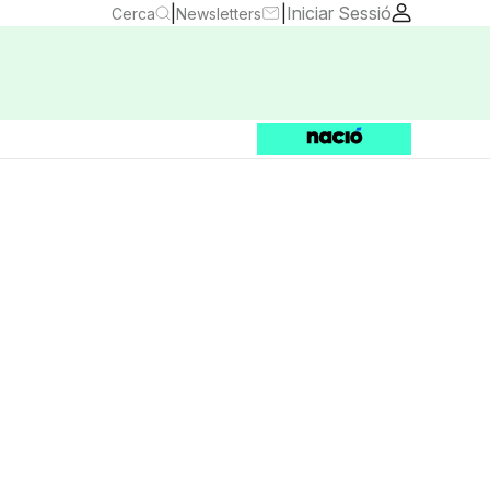
|
|
Iniciar Sessió
Cerca
Newsletters