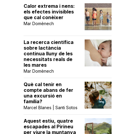
Calor extrema i nens:
els efectes invisibles
que cal conèixer
Mar Domènech
La recerca científica
sobre lactància
continua lluny de les
necessitats reals de
les mares
Mar Domènech
Què cal tenir en
compte abans de fer
una excursió en
família?
Marcel Blanes | Santi Sotos
Aquest estiu, quatre
escapades al Pirineu
per viure la muntanya