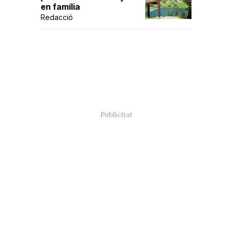
en família
Redacció