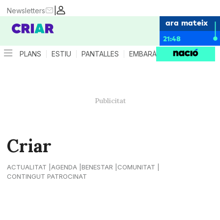
|
Newsletters
ara mateix
21:48
PLANS
ESTIU
PANTALLES
EMBARÀS
CRIANÇA
ES
Criar
ACTUALITAT
AGENDA
BENESTAR
COMUNITAT
CONTINGUT PATROCINAT