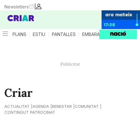
|
Newsletters
ara mateix
17:38
PLANS
ESTIU
PANTALLES
EMBARÀS
CRIANÇA
ES
Criar
ACTUALITAT
AGENDA
BENESTAR
COMUNITAT
CONTINGUT PATROCINAT