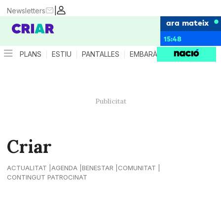
|
Newsletters
ara mateix
15:48
PLANS
ESTIU
PANTALLES
EMBARÀS
CRIANÇA
ES
Criar
ACTUALITAT
AGENDA
BENESTAR
COMUNITAT
CONTINGUT PATROCINAT