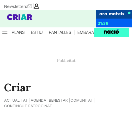
|
Newsletters
ara mateix
21:38
PLANS
ESTIU
PANTALLES
EMBARÀS
CRIANÇA
ES
Criar
ACTUALITAT
AGENDA
BENESTAR
COMUNITAT
CONTINGUT PATROCINAT