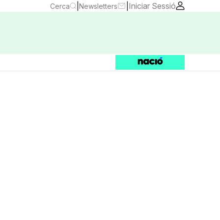
|
|
Iniciar Sessió
Cerca
Newsletters