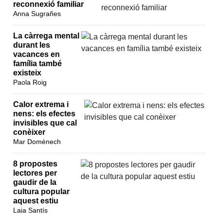
reconnexió familiar
Anna Sugrañes
La càrrega mental
durant les
vacances en
família també
existeix
Paola Roig
Calor extrema i
nens: els efectes
invisibles que cal
conèixer
Mar Domènech
8 propostes
lectores per
gaudir de la
cultura popular
aquest estiu
Laia Santís