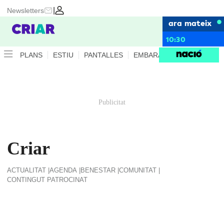
|
Newsletters
ara mateix
10:30
PLANS
ESTIU
PANTALLES
EMBARÀS
CRIANÇA
E
Criar
ACTUALITAT
AGENDA
BENESTAR
COMUNITAT
CONTINGUT PATROCINAT