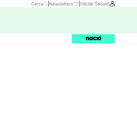
|
|
Iniciar Sessió
Cerca
Newsletters