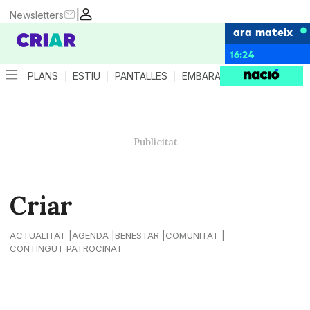
|
Newsletters
ara mateix
16:24
PLANS
ESTIU
PANTALLES
EMBARÀS
CRIANÇA
ES
Criar
ACTUALITAT
AGENDA
BENESTAR
COMUNITAT
CONTINGUT PATROCINAT