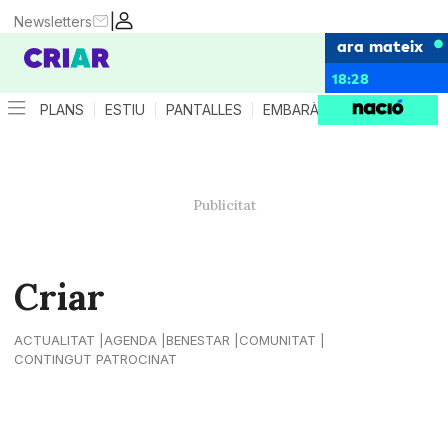
|
Newsletters
ara mateix
18:28
PLANS
ESTIU
PANTALLES
EMBARÀS
CRIANÇA
ES
Criar
ACTUALITAT
AGENDA
BENESTAR
COMUNITAT
CONTINGUT PATROCINAT