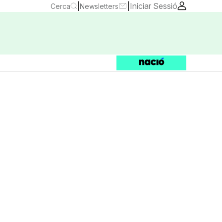
|
|
Iniciar Sessió
Cerca
Newsletters