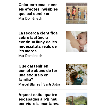
Calor extrema i nens:
els efectes invisibles
que cal conèixer
Mar Domènech
La recerca científica
sobre lactància
continua lluny de les
necessitats reals de
les mares
Mar Domènech
Què cal tenir en
compte abans de fer
una excursió en
família?
Marcel Blanes | Santi Sotos
Aquest estiu, quatre
escapades al Pirineu
per viure la muntanya