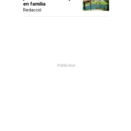
en família
Redacció