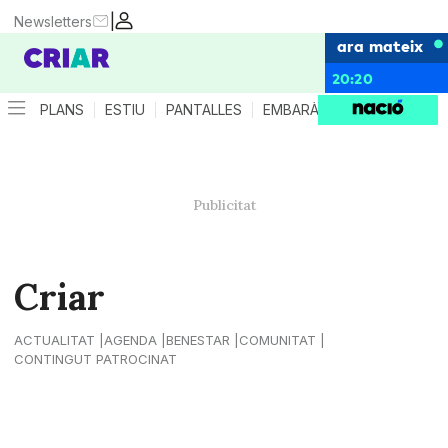
|
Newsletters
ara mateix
20:20
PLANS
ESTIU
PANTALLES
EMBARÀS
CRIANÇA
ES
Criar
ACTUALITAT
AGENDA
BENESTAR
COMUNITAT
CONTINGUT PATROCINAT