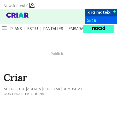
|
Newsletters
ara mateix
21:48
PLANS
ESTIU
PANTALLES
EMBARÀS
CRIANÇA
ES
Criar
ACTUALITAT
AGENDA
BENESTAR
COMUNITAT
CONTINGUT PATROCINAT