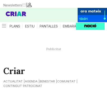
|
Newsletters
ara mateix
13:01
PLANS
ESTIU
PANTALLES
EMBARÀS
CRIANÇA
ES
Criar
ACTUALITAT
AGENDA
BENESTAR
COMUNITAT
CONTINGUT PATROCINAT