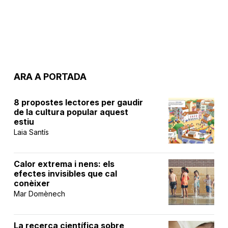
ARA A PORTADA
8 propostes lectores per gaudir
de la cultura popular aquest
estiu
Laia Santís
Calor extrema i nens: els
efectes invisibles que cal
conèixer
Mar Domènech
La recerca científica sobre