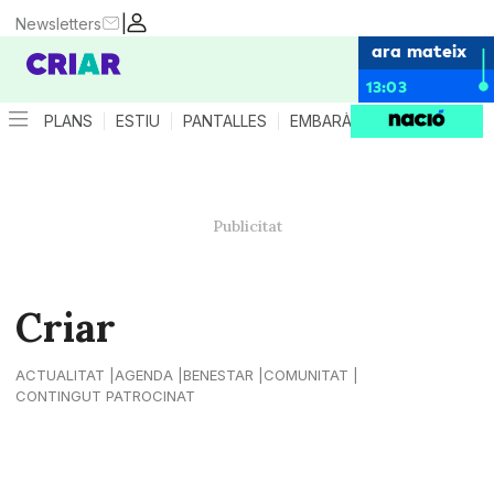
|
Newsletters
ara mateix
13:03
PLANS
ESTIU
PANTALLES
EMBARÀS
CRIANÇA
ES
Criar
ACTUALITAT
AGENDA
BENESTAR
COMUNITAT
CONTINGUT PATROCINAT