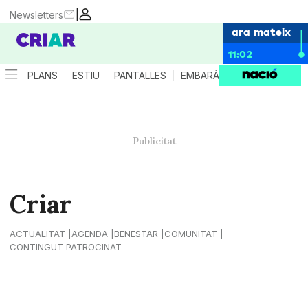
|
Newsletters
ara mateix
11:02
PLANS
ESTIU
PANTALLES
EMBARÀS
CRIANÇA
ES
Criar
ACTUALITAT
AGENDA
BENESTAR
COMUNITAT
CONTINGUT PATROCINAT