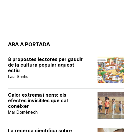
ARA A PORTADA
8 propostes lectores per gaudir
de la cultura popular aquest
estiu
Laia Santís
Calor extrema i nens: els
efectes invisibles que cal
conèixer
Mar Domènech
La recerca científica sobre