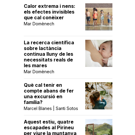
Calor extrema i nens:
els efectes invisibles
que cal conèixer
Mar Domènech
La recerca científica
sobre lactància
continua lluny de les
necessitats reals de
les mares
Mar Domènech
Què cal tenir en
compte abans de fer
una excursió en
família?
Marcel Blanes | Santi Sotos
Aquest estiu, quatre
escapades al Pirineu
per viure la muntanya