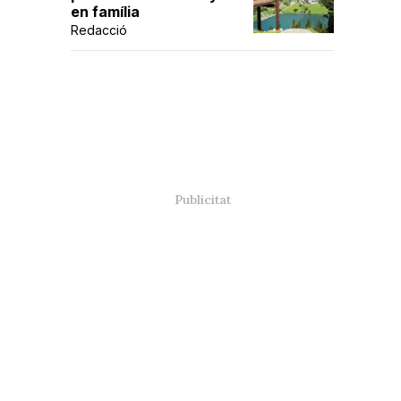
en família
Redacció