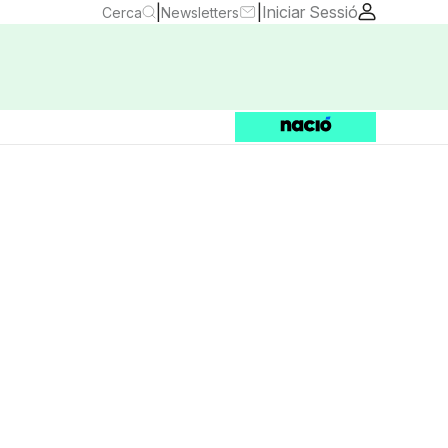
|
|
Iniciar Sessió
Cerca
Newsletters