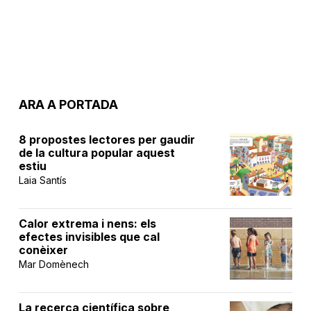
ARA A PORTADA
8 propostes lectores per gaudir
de la cultura popular aquest
estiu
Laia Santís
Calor extrema i nens: els
efectes invisibles que cal
conèixer
Mar Domènech
La recerca científica sobre