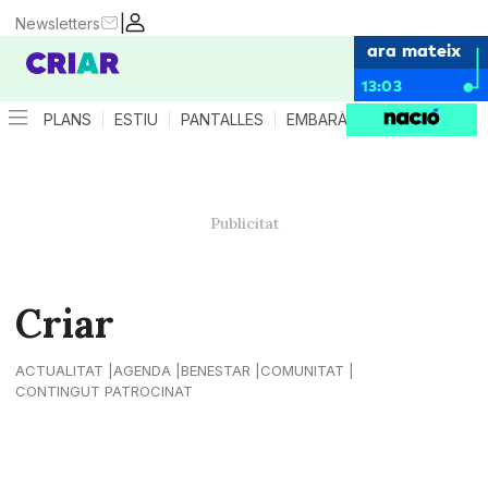
|
Newsletters
ara mateix
13:03
PLANS
ESTIU
PANTALLES
EMBARÀS
CRIANÇA
ES
Criar
ACTUALITAT
AGENDA
BENESTAR
COMUNITAT
CONTINGUT PATROCINAT