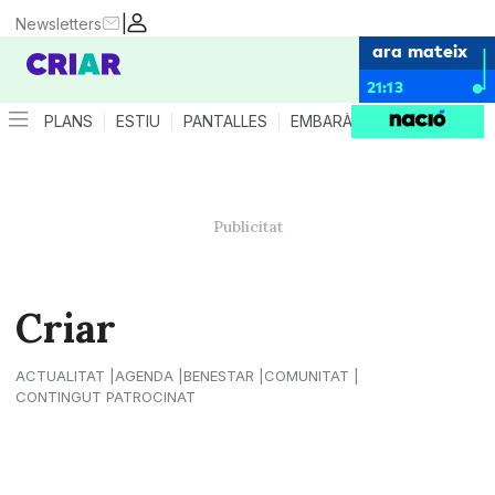
|
Newsletters
ara mateix
21:13
PLANS
ESTIU
PANTALLES
EMBARÀS
CRIANÇA
ES
Criar
ACTUALITAT
AGENDA
BENESTAR
COMUNITAT
CONTINGUT PATROCINAT