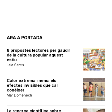
ARA A PORTADA
8 propostes lectores per gaudir
de la cultura popular aquest
estiu
Laia Santís
Calor extrema i nens: els
efectes invisibles que cal
conèixer
Mar Domènech
La recerca científica sobre