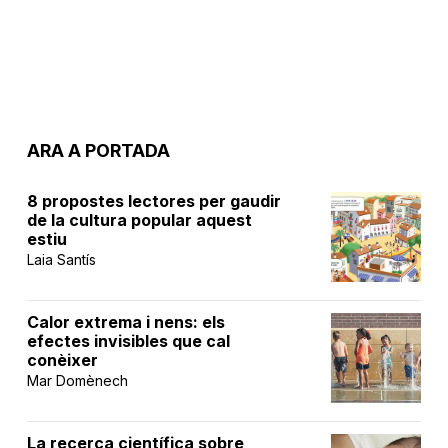
ARA A PORTADA
8 propostes lectores per gaudir
de la cultura popular aquest
estiu
Laia Santís
Calor extrema i nens: els
efectes invisibles que cal
conèixer
Mar Domènech
La recerca científica sobre