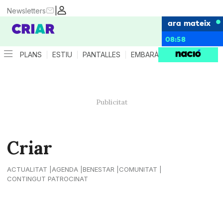
|
Newsletters
ara mateix
08:58
PLANS
ESTIU
PANTALLES
EMBARÀS
CRIANÇA
ES
Criar
ACTUALITAT
AGENDA
BENESTAR
COMUNITAT
CONTINGUT PATROCINAT