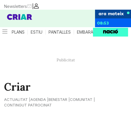
|
Newsletters
ara mateix
08:53
PLANS
ESTIU
PANTALLES
EMBARÀS
CRIANÇA
ES
Criar
ACTUALITAT
AGENDA
BENESTAR
COMUNITAT
CONTINGUT PATROCINAT