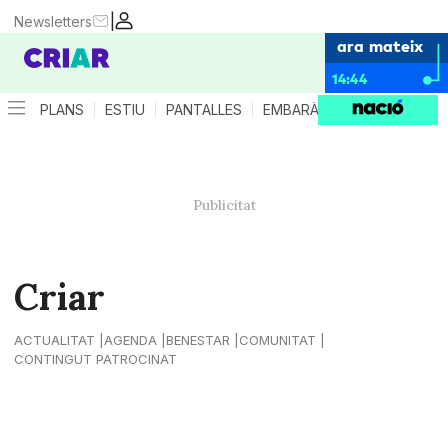
|
Newsletters
ara mateix
14:44
PLANS
ESTIU
PANTALLES
EMBARÀS
CRIANÇA
ES
Criar
ACTUALITAT
AGENDA
BENESTAR
COMUNITAT
CONTINGUT PATROCINAT