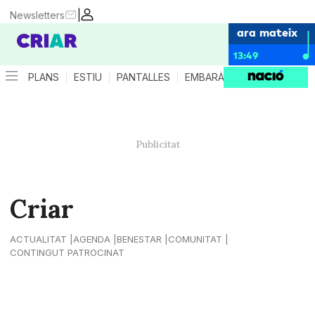
|
Newsletters
ara mateix
13:49
PLANS
ESTIU
PANTALLES
EMBARÀS
CRIANÇA
ES
Criar
ACTUALITAT
AGENDA
BENESTAR
COMUNITAT
CONTINGUT PATROCINAT