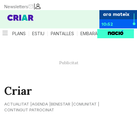
|
Newsletters
ara mateix
10:52
PLANS
ESTIU
PANTALLES
EMBARÀS
CRIANÇA
ES
Criar
ACTUALITAT
AGENDA
BENESTAR
COMUNITAT
CONTINGUT PATROCINAT