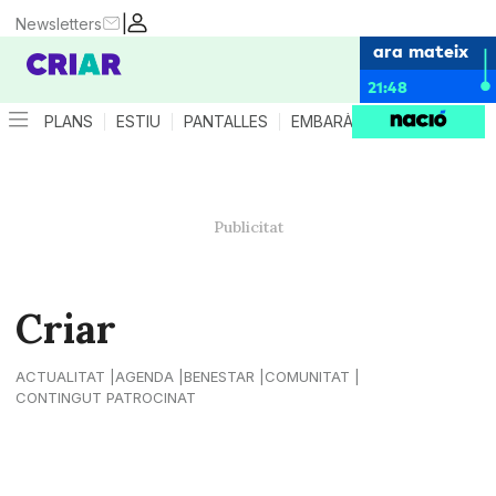
|
Newsletters
ara mateix
21:48
PLANS
ESTIU
PANTALLES
EMBARÀS
CRIANÇA
ES
Criar
ACTUALITAT
AGENDA
BENESTAR
COMUNITAT
CONTINGUT PATROCINAT