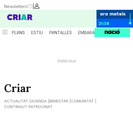
|
Newsletters
ara mateix
21:38
PLANS
ESTIU
PANTALLES
EMBARÀS
CRIANÇA
ES
Criar
ACTUALITAT
AGENDA
BENESTAR
COMUNITAT
CONTINGUT PATROCINAT