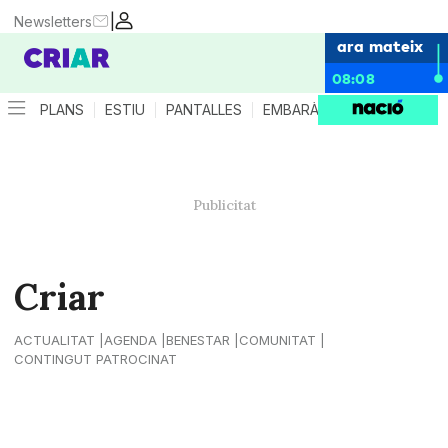
|
Newsletters
ara mateix
08:08
PLANS
ESTIU
PANTALLES
EMBARÀS
CRIANÇA
ES
Criar
ACTUALITAT
AGENDA
BENESTAR
COMUNITAT
CONTINGUT PATROCINAT