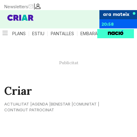
|
Newsletters
ara mateix
20:58
PLANS
ESTIU
PANTALLES
EMBARÀS
CRIANÇA
ES
Criar
ACTUALITAT
AGENDA
BENESTAR
COMUNITAT
CONTINGUT PATROCINAT