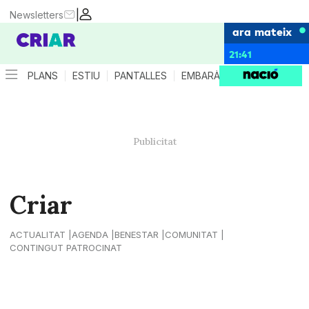
|
Newsletters
ara mateix
21:41
PLANS
ESTIU
PANTALLES
EMBARÀS
CRIANÇA
ES
Criar
ACTUALITAT
AGENDA
BENESTAR
COMUNITAT
CONTINGUT PATROCINAT