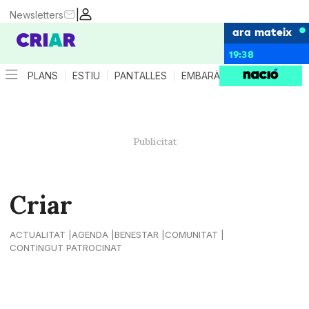
|
Newsletters
ara mateix
19:38
PLANS
ESTIU
PANTALLES
EMBARÀS
CRIANÇA
ES
Criar
ACTUALITAT
AGENDA
BENESTAR
COMUNITAT
CONTINGUT PATROCINAT