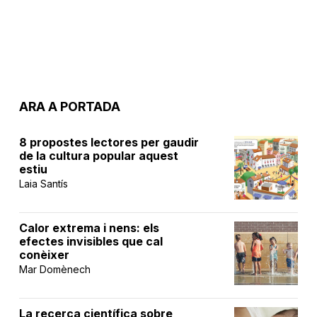
ARA A PORTADA
8 propostes lectores per gaudir
de la cultura popular aquest
estiu
Laia Santís
Calor extrema i nens: els
efectes invisibles que cal
conèixer
Mar Domènech
La recerca científica sobre