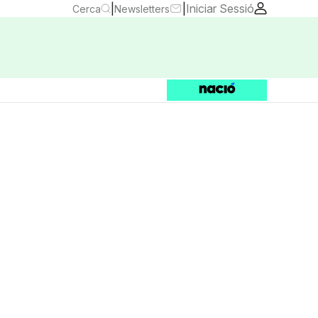
|
|
Iniciar Sessió
Cerca
Newsletters