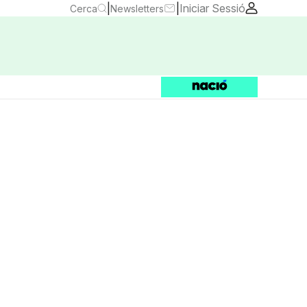
|
|
Iniciar Sessió
Cerca
Newsletters