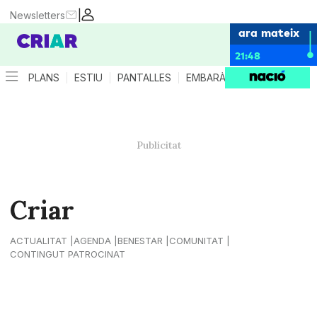
|
Newsletters
ara mateix
21:48
PLANS
ESTIU
PANTALLES
EMBARÀS
CRIANÇA
ES
Criar
ACTUALITAT
AGENDA
BENESTAR
COMUNITAT
CONTINGUT PATROCINAT