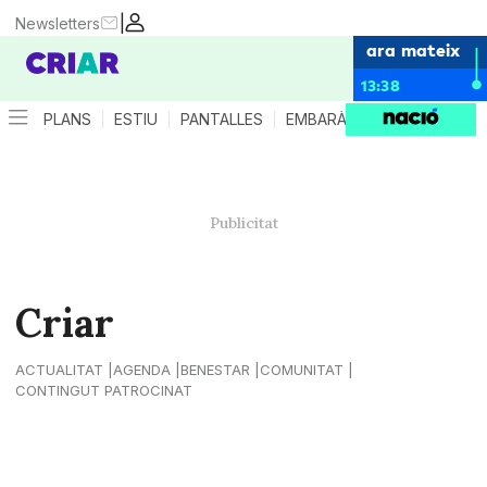
|
Newsletters
ara mateix
13:38
PLANS
ESTIU
PANTALLES
EMBARÀS
CRIANÇA
ES
Criar
ACTUALITAT
AGENDA
BENESTAR
COMUNITAT
CONTINGUT PATROCINAT