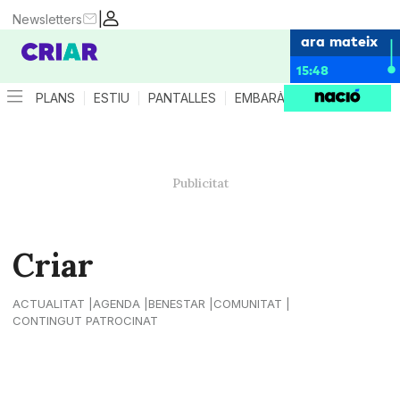
|
Newsletters
ara mateix
15:48
PLANS
ESTIU
PANTALLES
EMBARÀS
CRIANÇA
ES
Criar
ACTUALITAT
AGENDA
BENESTAR
COMUNITAT
CONTINGUT PATROCINAT